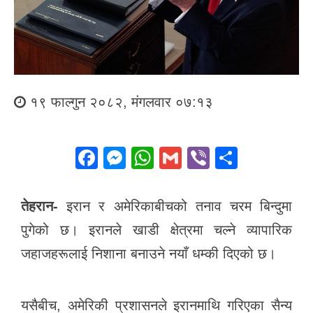
१९ फाल्गुन २०८२, मंगलवार ०७:१३
F
M
W
G
Vi
S
a
e
h
m
b
h
c
ss
at
ail
er
ar
तेहरान-
इरान र अमेरिकाबीचको तनाव चरम बिन्दुमा
e
e
s
e
पुगेको छ। इरानले खाडी क्षेत्रमा चल्ने व्यापारिक
b
n
A
जहाजहरूलाई निशाना बनाउने नयाँ धम्की दिएको छ।
o
g
p
o
er
p
यसैबीच, अमेरिकी प्रशासनले इरानमाथि गरिएका सैन्य