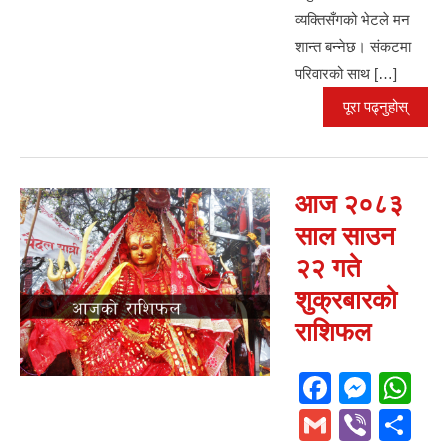
व्यक्तिसँगको भेटले मन
शान्त बन्नेछ। संकटमा
परिवारको साथ […]
पूरा पढ्नुहोस्
आज २०८३
साल साउन
२२ गते
शुक्रबारको
राशिफल
F
M
W
a
e
h
G
Vi
S