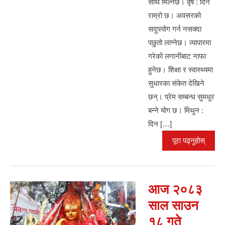
साथ मिल्नेछ। वृष : दिन
राम्रो छ। अवसरको
सदुपयोग गर्न नसक्दा
पछुतो लाग्नेछ। व्यापारमा
गरेको लगानीबाट नाफा
हुनेछ। शिक्षा र स्वास्थ्यमा
सुधारका संकेत देखिने
छन्। प्रेम सम्बन्ध सुमधुर
बन्ने योग छ। मिथुन :
दिन […]
पूरा पढ्नुहोस्
आज २०८३
साल साउन
१८ गते