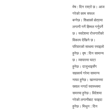
c
ss
at
m
b
h
e
e
s
मेष : दिन राम्रो छ। आज
ail
er
ar
गरेको काम सफल
b
n
A
e
बन्नेछ। शिक्षाको क्षेत्रमा
o
g
p
लगानी गर्ने हिम्मत गर्नुपर्ने
o
er
p
छ। स्वदेशमा रोजगारीको
k
विकल्प देखिने छ।
परिवारको साथमा रमाइलो
हुनेछ। वृष : दिन सामान्य
छ। व्यापारमा घाटा
हुनेछ। दाजुभाइसँग
सहकार्य गरेमा सामान्य
नाफा हुनेछ। खानपानमा
ख्याल नगर्दा स्वास्थ्यमा
समस्या हुनेछ। विदेशमा
गरेको लगानीबाट फाइदा
हुनेछ। मिथुन : दिन