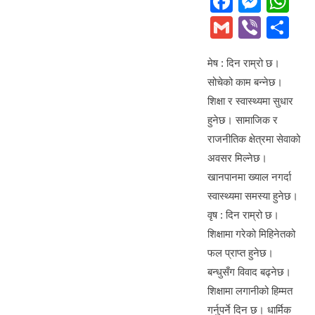
F
M
W
a
e
h
G
Vi
S
c
ss
at
m
b
h
e
e
s
मेष : दिन राम्रो छ।
ail
er
ar
सोचेको काम बन्नेछ।
b
n
A
e
शिक्षा र स्वास्थ्यमा सुधार
o
g
p
हुनेछ। सामाजिक र
o
er
p
राजनीतिक क्षेत्रमा सेवाको
k
अवसर मिल्नेछ।
खानपानमा ख्याल नगर्दा
स्वास्थ्यमा समस्या हुनेछ।
वृष : दिन राम्रो छ।
शिक्षामा गरेको मिहिनेतको
फल प्राप्त हुनेछ।
बन्धुसँग विवाद बढ्नेछ।
शिक्षामा लगानीको हिम्मत
गर्नुपर्ने दिन छ। धार्मिक