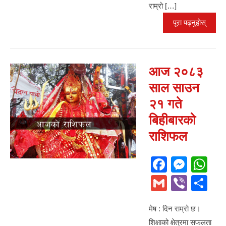
राम्रो […]
पूरा पढ्नुहोस्
आज २०८३
साल साउन
२१ गते
बिहीबारको
राशिफल
F
M
W
a
e
h
G
Vi
S
c
ss
at
m
b
h
e
e
s
मेष : दिन राम्रो छ।
ail
er
ar
शिक्षाको क्षेत्रमा सफलता