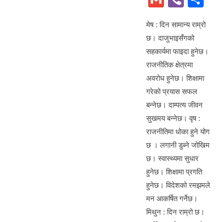
c
ss
at
m
b
h
e
e
s
मेष : दिन सामान्य राम्रो
ail
er
ar
छ। दाजुभाइसँगको
b
n
A
e
सहकार्यमा फाइदा हुनेछ।
o
g
p
राजनीतिक क्षेत्रमा
o
er
p
अवरोध हुनेछ। शिक्षामा
k
गरेको प्रयास सफल
बन्नेछ। दाम्पत्य जीवन
सुखमय बन्नेछ। वृष :
राजनीतिमा धोका हुने योग
छ । लगानी डुब्ने जोखिम
छ। स्वास्थ्यमा सुधार
हुनेछ। शिक्षामा प्रगति
हुनेछ। विदेशको रमझमले
मन आकर्षित गर्नेछ।
मिथुन : दिन राम्रो छ।