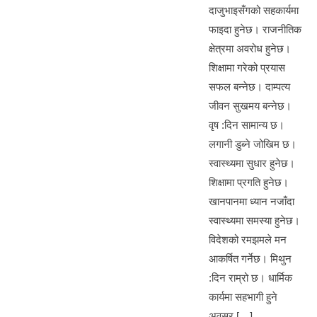
ail
er
ar
दाजुभाइसँगको सहकार्यमा
b
n
A
e
फाइदा हुनेछ। राजनीतिक
o
g
p
क्षेत्रमा अवरोध हुनेछ।
o
er
p
शिक्षामा गरेको प्रयास
k
सफल बन्नेछ। दाम्पत्य
जीवन सुखमय बन्नेछ।
वृष :दिन सामान्य छ।
लगानी डुब्ने जोखिम छ।
स्वास्थ्यमा सुधार हुनेछ।
शिक्षामा प्रगति हुनेछ।
खानपानमा ध्यान नजाँदा
स्वास्थ्यमा समस्या हुनेछ।
विदेशको रमझमले मन
आकर्षित गर्नेछ। मिथुन
:दिन राम्रो छ। धार्मिक
कार्यमा सहभागी हुने
अवसर […]