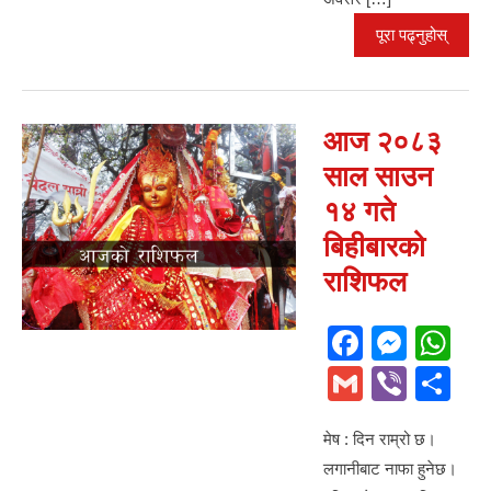
पूरा पढ्नुहोस्
आज २०८३
साल साउन
१४ गते
बिहीबारको
राशिफल
F
M
W
a
e
h
G
Vi
S
c
ss
at
m
b
h
e
e
s
मेष : दिन राम्रो छ।
ail
er
ar
लगानीबाट नाफा हुनेछ।
b
n
A
e