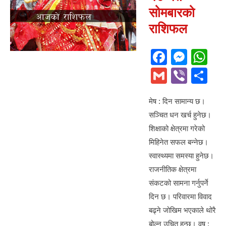
सोमबारको
राशिफल
F
M
W
a
e
h
G
Vi
S
c
ss
at
m
b
h
e
e
s
मेष : दिन सामान्य छ।
ail
er
ar
सञ्चित धन खर्च हुनेछ।
b
n
A
e
शिक्षाको क्षेत्रमा गरेको
o
g
p
मिहिनेत सफल बन्नेछ।
o
er
p
स्वास्थ्यमा समस्या हुनेछ।
k
राजनीतिक क्षेत्रमा
संकटको सामना गर्नुपर्ने
दिन छ। परिवारमा विवाद
बढ्ने जोखिम भएकाले थोरै
बोल्नु उचित हुन्छ। वृष :