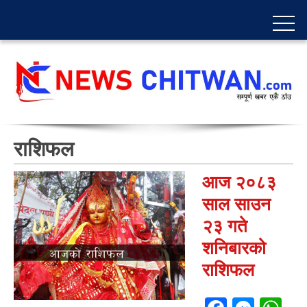
राशिफल
आज २०८३
साल साउन
२३ गते
शनिबारको
राशिफल