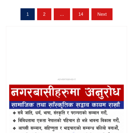
Posts
1
2
…
14
Next
pagination
ADVERTISEMENT