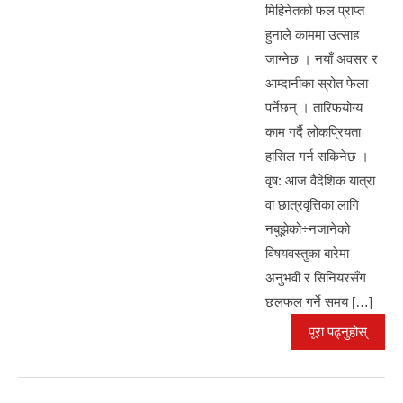
o
er
p
मिहिनेतको फल प्राप्त
k
हुनाले काममा उत्साह
जाग्नेछ । नयाँ अवसर र
आम्दानीका स्रोत फेला
पर्नेछन् । तारिफयोग्य
काम गर्दै लोकप्रियता
हासिल गर्न सकिनेछ ।
वृष: आज वैदेशिक यात्रा
वा छात्रवृत्तिका लागि
नबुझेको÷नजानेको
विषयवस्तुका बारेमा
अनुभवी र सिनियरसँग
छलफल गर्ने समय […]
पूरा पढ्नुहोस्