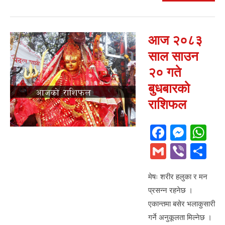
आज २०८३
साल साउन
२० गते
बुधबारको
राशिफल
F
M
W
a
e
h
G
Vi
S
c
ss
at
m
b
h
e
e
s
मेषः शरीर हलुका र मन
ail
er
ar
प्रसन्न रहनेछ ।
b
n
A
e
एकान्तमा बसेर भलाकुसारी
o
g
p
गर्ने अनुकूलता मिल्नेछ ।