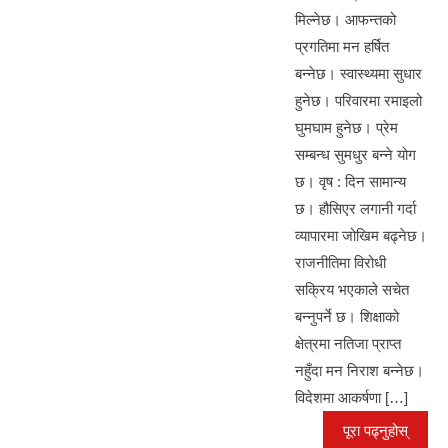
b
n
A
e
मिल्नेछ। आफन्तको
o
g
p
प्रगतिमा मन हर्षित
o
er
p
बन्नेछ। स्वास्थ्यमा सुधार
k
हुनेछ। परिवारमा रमाइलो
घुमघाम हुनेछ। प्रेम
सम्बन्ध सुमधुर बन्ने योग
छ। वृष : दिन सामान्य
छ। हौसिएर लगानी गर्दा
व्यापारमा जोखिम बढ्नेछ।
राजनीतिमा विरोधी
सक्रिय भएकाले सचेत
बन्नुपर्ने छ। शिक्षाको
क्षेत्रमा नतिजा प्राप्त
नहुँदा मन निराश बन्नेछ।
विदेशमा आकर्षणा […]
पूरा पढ्नुहोस्