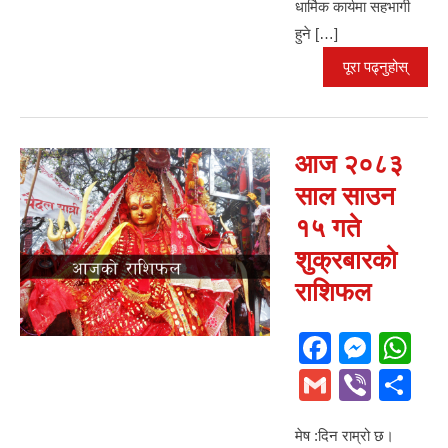
धार्मिक कार्यमा सहभागी
हुने […]
पूरा पढ्नुहोस्
आज २०८३
साल साउन
१५ गते
शुक्रबारको
राशिफल
F
M
W
a
e
h
G
Vi
S
c
ss
at
m
b
h
e
e
s
मेष :दिन राम्रो छ।