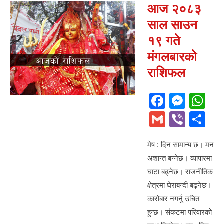
आज २०८३
साल साउन
१९ गते
मंगलबारको
राशिफल
F
M
W
a
e
h
G
Vi
S
c
ss
at
m
b
h
e
e
s
मेष : दिन सामान्य छ। मन
ail
er
ar
अशान्त बन्नेछ। व्यापारमा
b
n
A
e
घाटा बढ्नेछ। राजनीतिक
o
g
p
क्षेत्रमा घेराबन्दी बढ्नेछ।
o
er
p
कारोबार नगर्नु उचित
k
हुन्छ। संकटमा परिवारको