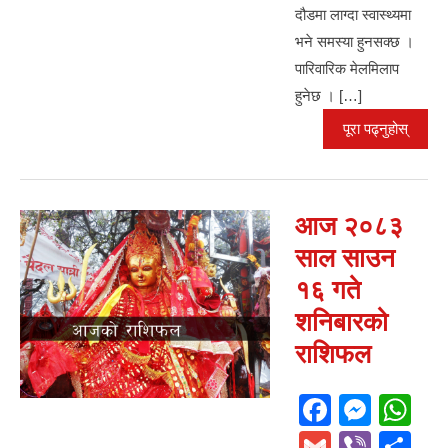
दौडमा लाग्दा स्वास्थ्यमा
भने समस्या हुनसक्छ ।
पारिवारिक मेलमिलाप
हुनेछ । […]
पूरा पढ्नुहोस्
आज २०८३
साल साउन
१६ गते
शनिबारको
राशिफल
F
M
W
a
e
h
G
Vi
S