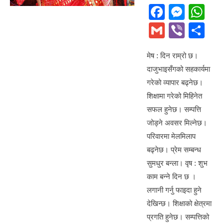
F
M
W
a
e
h
G
Vi
S
c
ss
at
m
b
h
e
e
s
मेष : दिन राम्रो छ।
ail
er
ar
दाजुभाइसँगको सहकार्यमा
b
n
A
e
गरेको व्यापार बढ्नेछ।
o
g
p
शिक्षामा गरेको मिहिनेत
o
er
p
सफल हुनेछ। सम्पत्ति
k
जोड्ने अवसर मिल्नेछ।
परिवारमा मेलमिलाप
बढ्नेछ। प्रेम सम्बन्ध
सुमधुर बन्ला। वृष : शुभ
काम बन्ने दिन छ ।
लगानी गर्नु फाइदा हुने
देखिन्छ। शिक्षाको क्षेत्रमा
प्रगति हुनेछ। सम्पत्तिको