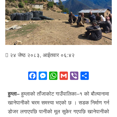
२४ जेष्ठ २०८३, आईतवार ०६:४२
F
M
W
G
Vi
S
a
e
h
m
b
h
c
ss
at
ail
er
ar
हुम्ला–
हुम्लाको ताँजाकोट गाउँपालिका–१ को बौल्यानामा
e
e
s
e
खानेपानीको चरम समस्या भएको छ । सडक निर्माण गर्न
b
n
A
डोजर लगाएपछि पानीको मूल सुकेर गएपछि खानेपानीको