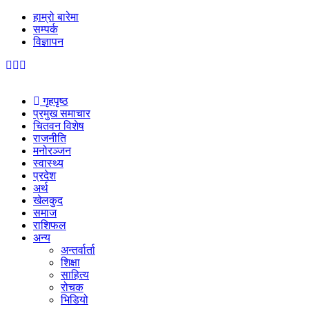
हाम्रो बारेमा
सम्पर्क
विज्ञापन
गृहपृष्ठ
प्रमुख समाचार
चितवन विशेष
राजनीति
मनोरञ्जन
स्वास्थ्य
प्रदेश
अर्थ
खेलकुद
समाज
राशिफल
अन्य
अन्तर्वार्ता
शिक्षा
साहित्य
रोचक
भिडियो