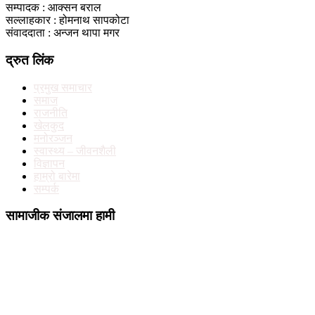
सम्पादक : आक्सन बराल
सल्लाहकार : होमनाथ सापकोटा
संवाददाता : अन्जन थापा मगर
द्रुत लिंक
प्रमुख समाचार
समाज
राजनीति
खेलकुद
मनोरञ्जन
स्वास्थ्य – जीवनशैली
विज्ञापन
हाम्रो बारेमा
सम्पर्क
सामाजीक संजालमा हामी