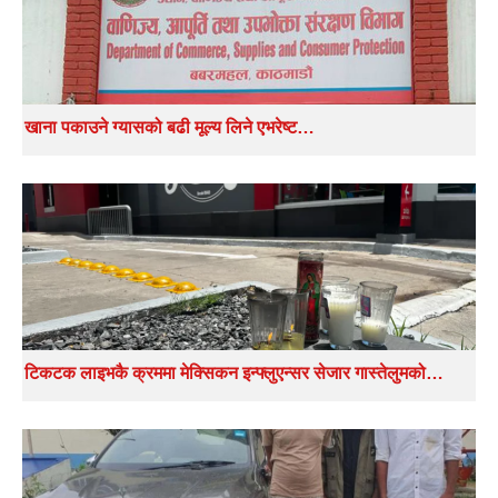
खाना पकाउने ग्यासको बढी मूल्य लिने एभरेष्ट…
टिकटक लाइभकै क्रममा मेक्सिकन इन्फ्लुएन्सर सेजार गास्तेलुमको…