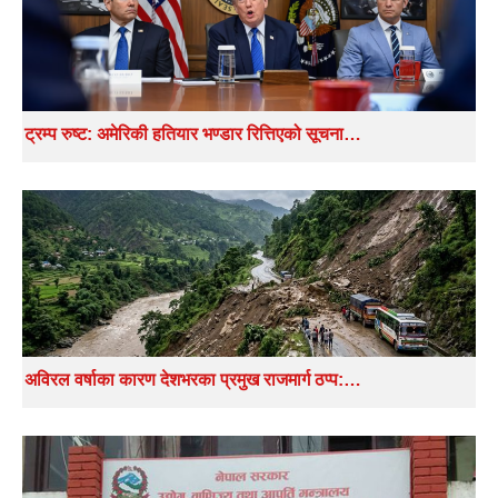
ट्रम्प रुष्ट: अमेरिकी हतियार भण्डार रित्तिएको सूचना…
अविरल वर्षाका कारण देशभरका प्रमुख राजमार्ग ठप्प:…