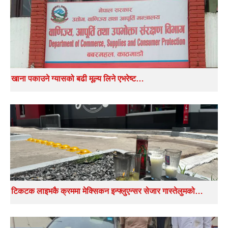
खाना पकाउने ग्यासको बढी मूल्य लिने एभरेष्ट…
टिकटक लाइभकै क्रममा मेक्सिकन इन्फ्लुएन्सर सेजार गास्तेलुमको…