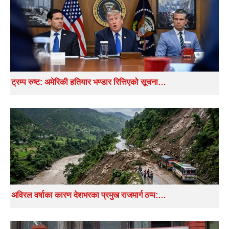
ट्रम्प रुष्ट: अमेरिकी हतियार भण्डार रित्तिएको सूचना…
अविरल वर्षाका कारण देशभरका प्रमुख राजमार्ग ठप्प:…