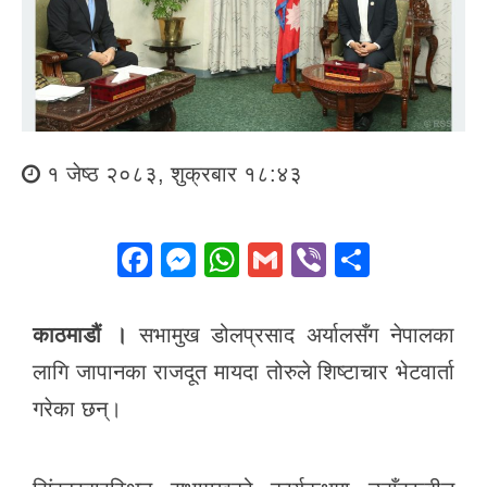
१ जेष्ठ २०८३, शुक्रबार १८:४३
F
M
W
G
Vi
S
a
e
h
m
b
h
c
ss
at
ail
er
ar
काठमाडौं ।
सभामुख डोलप्रसाद अर्यालसँग नेपालका
e
e
s
e
लागि जापानका राजदूत मायदा तोरुले शिष्टाचार भेटवार्ता
b
n
A
गरेका छन्।
o
g
p
o
er
p