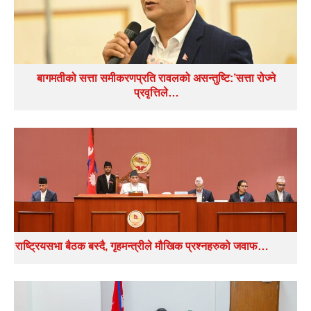
बागमतीको सत्ता समीकरणप्रति रावलको असन्तुष्टि:’सत्ता रोज्ने
प्रवृत्तिले…
राष्ट्रियसभा बैठक बस्दै, गृहमन्त्रीले मौखिक प्रश्नहरुको जवाफ…