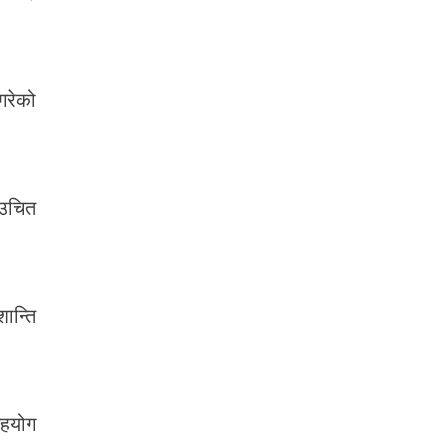
गरेको
 उचित
ान्ति
सहयोग