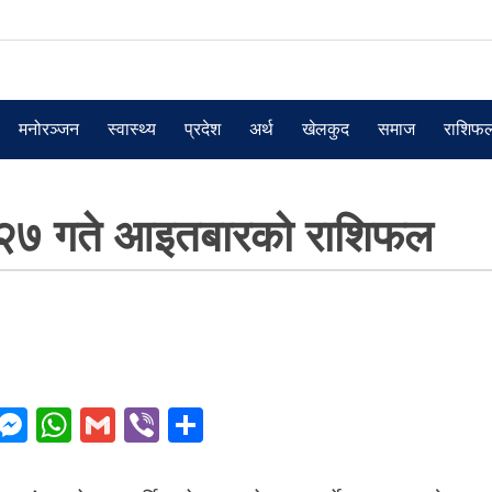
मनोरञ्जन
स्वास्थ्य
प्रदेश
अर्थ
खेलकुद
समाज
राशिफ
२७ गते आइतबारको राशिफल
F
M
W
G
Vi
S
a
e
h
m
b
h