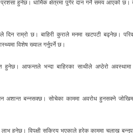
c
ss
at
ail
er
ar
्रशंसा हुनेछ। धार्मिक क्षेत्रमा पुगेर दान गर्ने समय आएको छ। 
e
e
s
e
b
n
A
o
g
p
े दिन राम्रो छ। बाहिरी कुराले मनमा खटपटी बढ्नेछ। परि
o
er
p
्थ्यमा विशेष ख्याल गर्नुपर्ने छ।
k
ाप्त हुनेछ। आफन्तले भन्दा बाहिरका साथीले अप्ठेरो अवस्थाम
 मन अशान्त बन्नसक्छ। सोचेका काममा अवरोध हुनसक्ने जोख
ट लाभ हुनेछ। विपक्षी सक्रिय भएकाले हरेक काममा चलाख बन्नुपर