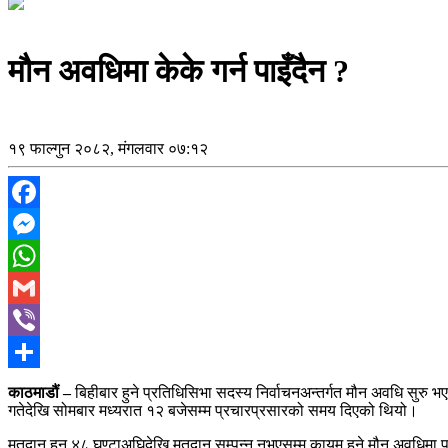
मौन अवधिमा केके गर्न पाइँदैन ?
१९ फाल्गुन २०८२, मंगलवार ०७:१२
Facebook
Messenger
WhatsApp
Gmail
Viber
Share
काठमाडौं –
बिहीबार हुने प्रतिधिसिभा सदस्य निर्वाचनअन्तर्गत मौन अवधि स
गतेदेखि सोमबार मध्यरात १२ बजेसम्म प्रचारप्रसारको समय दिएको थियो।
मतदान हुनु ४८ घण्टाअघिदेखि मतदान सम्पन्न नभएसम्म कायम हुने मौन अवधिमा प्रच