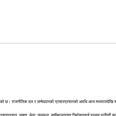
ुरु भएको छ। राजनीतिक दल र उम्मेदवारको प्रचारप्रसारको अवधि आज मध्यरातदेख
ारप्रसार, भाषण, भेला, छलफल, समीक्षालगायत निर्वाचनलाई प्रभाव पार्नेगरी कुनै 