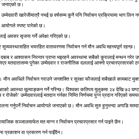
गले जनाएको छ।
उम्मेदवारी खारेजीमात्रै नभई छ वर्षसम्म कुनै पनि निर्वाचन प्रक्रियामा भाग लिन
े आयोगले स्पष्ट पारेको छ।
ालाई अवसर सृजना गर्ने अपेक्षा गरिएको छ।
 र सुव्यवस्थासहित भयरहित वातावरणमा निर्वाचन गर्न मौन अवधि महत्त्वपूर्ण रहन्छ।
ाब र आश्वासन निरन्तर प्राप्त भइरहने अवस्थामा सबैको कुरालाई मन्थन गरेर उपयु
र मतदातासम्म पुगेका उम्मेदवार र राजनीतिक दललाई आफ्नो प्रचारप्रसारको ठण्डा
छ। मौन अवधिले निर्वाचन गराउने जनशक्ति र सुरक्षा फौजलाई सबैखाले कामबाट मुक्त ग
सुरक्षाको अवस्था मूल्याङ्कन गर्ने गरिन्छ। विश्वका कतिपय मुलुकमा २४ देखि ७२
ोग्य र रोजेको’ उम्मेदवारलाई मतदान गर्नका निम्ति निर्णयमा पुग्न प्रदान गरिएको 
लना गर्नुपर्ने निर्वाचन आयोगले जनाएको छ। मौन अवधि सुरु हुनुभन्दा अगाडि मतद
ामाजिक सञ्जालमार्फत मत माग्न र निर्वाचन प्रचारप्रसार गर्न पाइने छैन।
ना प्रकाशन वा प्रसारण गर्न पाइँदैन।