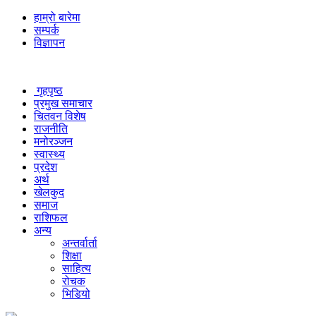
हाम्रो बारेमा
सम्पर्क
विज्ञापन
गृहपृष्ठ
प्रमुख समाचार
चितवन विशेष
राजनीति
मनोरञ्जन
स्वास्थ्य
प्रदेश
अर्थ
खेलकुद
समाज
राशिफल
अन्य
अन्तर्वार्ता
शिक्षा
साहित्य
रोचक
भिडियो