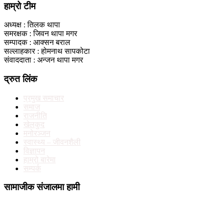
हाम्रो टीम
अध्यक्ष : तिलक थापा
समरक्षक : जिवन थापा मगर
सम्पादक : आक्सन बराल
सल्लाहकार : होमनाथ सापकोटा
संवाददाता : अन्जन थापा मगर
द्रुत लिंक
प्रमुख समाचार
समाज
राजनीति
खेलकुद
मनोरञ्जन
स्वास्थ्य – जीवनशैली
विज्ञापन
हाम्रो बारेमा
सम्पर्क
सामाजीक संजालमा हामी