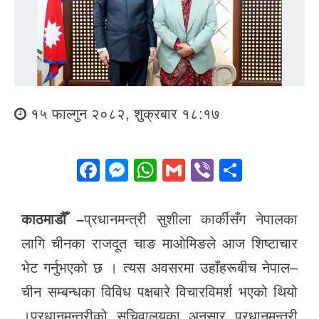
१५ फाल्गुन २०८२, शुक्रबार १८:१७
F
M
W
G
Vi
S
a
e
h
m
b
h
c
ss
at
ail
er
ar
काठमाडौँ
–
प्रधानमन्त्री सुशीला कार्कीसँग नेपालका
e
e
s
e
लागि चीनका राजदूत चाङ माओमिङले आज शिष्टाचार
b
n
A
भेट गर्नुभएको छ । त्यस अवसरमा उहाँहरूबीच नेपाल–
o
g
p
चीन सम्बन्धका विविध पक्षबारे विचारविमर्श भएको थियो
o
er
p
।प्रधानमन्त्रीको सचिवालयका अनुसार प्रधानमन्त्री