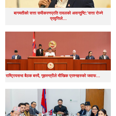
बागमतीको सत्ता समीकरणप्रति रावलको असन्तुष्टि:’सत्ता रोज्ने
प्रवृत्तिले…
राष्ट्रियसभा बैठक बस्दै, गृहमन्त्रीले मौखिक प्रश्नहरुको जवाफ…